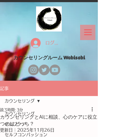
ログイン
カウンセリングルーム Wabisabi
記事
カウンセリング
読了時間: 3分
カウンセリング
カウンセリングとAIに相談、心のケアに役立
つのはどっち？
セルフケア
更新日：
2025年11月26日
セルフコンパッション