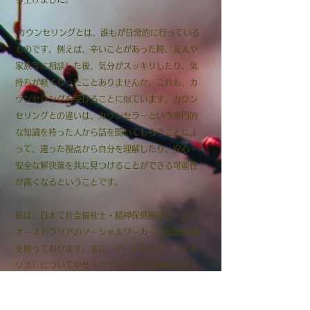
カウンセリングとは、誰もが日常的に行っている
ものです。例えば、辛いことがあった時、友人や
家族等に相談した後、気分がスッキリしたり、気
持ちが軽くなったことありませんか。これも、カ
ウンセリングを受けることに似ています。カウン
セリングとの違いは、カウンセラーという専門的
な知識を持った人から話を聞いてもらうことによ
って、違った視点から自分を理解したり、安心・
安全な解決策を共に見つけることができる可能性
が高くなるということです。
私は、日本で社会福祉士・精神保健福祉士、また
オーストラリアのソーシャルワーカーの知識経験
を持っております。また、アートセラピー（イギ
リス）についてやセルフケアのための研究なども
行っています。アートセラピーセッションとは、
アートを介して、感情の不調、ストレス、生きづ